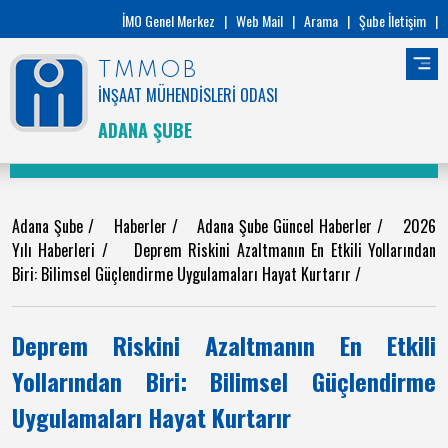
İMO Genel Merkez
|
Web Mail
|
Arama
|
Şube İletişim
|
TMMOB
İNŞAAT MÜHENDİSLERİ ODASI
ADANA ŞUBE
Adana Şube
/
Haberler
/
Adana Şube Güncel Haberler
/
2026
Yılı Haberleri
/
Deprem Riskini Azaltmanın En Etkili Yollarından
Biri: Bilimsel Güçlendirme Uygulamaları Hayat Kurtarır
/
Deprem Riskini Azaltmanın En Etkili
Yollarından Biri: Bilimsel Güçlendirme
Uygulamaları Hayat Kurtarır