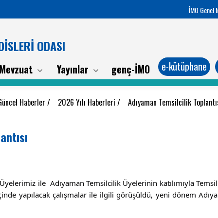
İMO Genel 
İSLERİ ODASI
e-kütüphane
Mevzuat
Yayınlar
genç-İMO
Güncel Haberler
/
2026 Yılı Haberleri
/
Adıyaman Temsilcilik Toplant
antısı
elerimiz ile  Adıyaman Temsilcilik Üyelerinin katılımıyla Temsilci
içinde yapılacak çalışmalar ile ilgili görüşüldü, yeni dönem Adıy