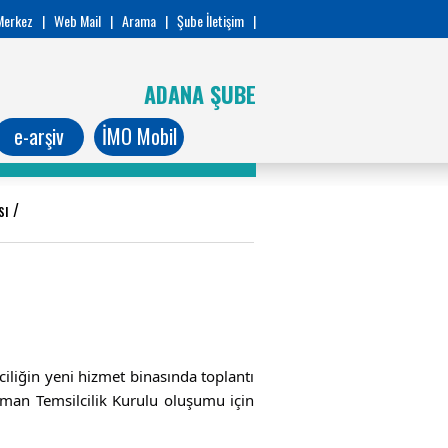
Merkez
|
Web Mail
|
Arama
|
Şube İletişim
|
ADANA ŞUBE
e-arşiv
İMO Mobil
ısı
/
liğin yeni hizmet binasında toplantı 
aman Temsilcilik Kurulu oluşumu için 