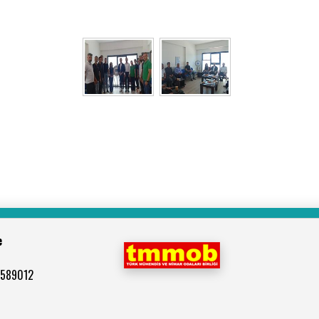
e
4589012